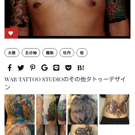
太鼓
五分袖
龍魚
牡丹
桜
WAB TATTOO STUDIOのその他タトゥーデザイ
ン