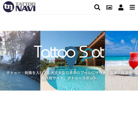
タトゥー・刺青を入れても大丈夫な日本中のプールにサウナ・温泉・銭湯情
報共有サイト、タトゥースポット