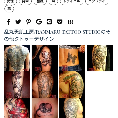
女性
背中
薔薇
蝶
トライバル
バタフライ
花
乱丸勇肌工房/RANMARU TATTOO STUDIOのそ
の他タトゥーデザイン