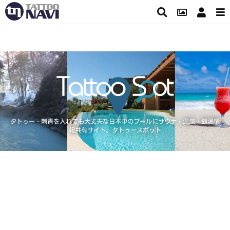
タトゥー・刺青を入れても大丈夫な日本中のプールにサウナ・温泉・銭湯情
報共有サイト、タトゥースポット