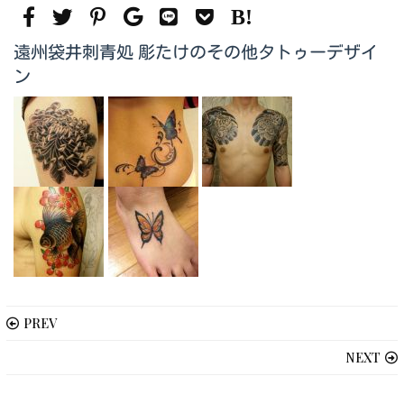
遠州袋井刺青処 彫たけのその他タトゥーデザイ
ン
PREV
NEXT