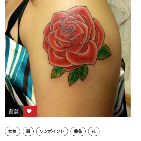
薔薇
女性
肩
ワンポイント
薔薇
花