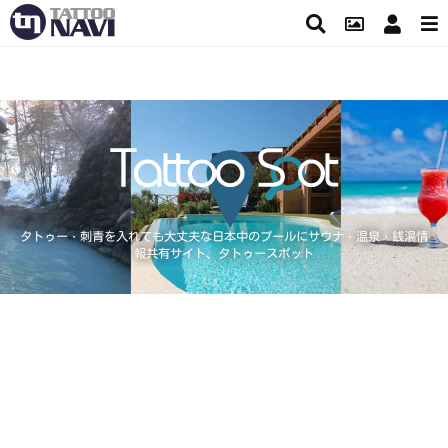
タトゥー・刺青を入れても大丈夫な日本中のプールにサウナ・温泉・銭湯情
報共有サイト、タトゥースポット