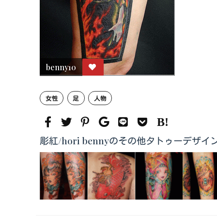
benny10
女性
足
人物
彫紅/hori bennyのその他タトゥーデザイ