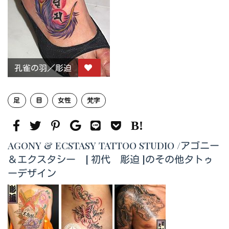
孔雀の羽／彫迫
足
目
女性
梵字
AGONY & ECSTASY TATTOO STUDIO /アゴニー
＆エクスタシー [ 初代 彫迫 ]のその他タトゥ
ーデザイン