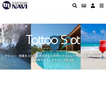
タトゥー・刺青を入れても大丈夫な日本中のプールにサウナ・温泉・銭湯情
報共有サイト、タトゥースポット