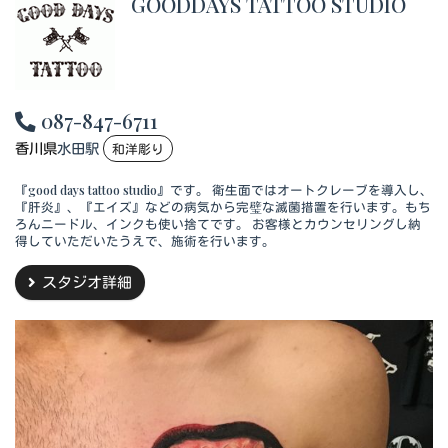
GOODDAYS TATTOO STUDIO
087-847-6711
香川県
水田駅
和洋彫り
『good days tattoo studio』です。 衛生面ではオートクレーブを導入し、
『肝炎』、『エイズ』などの病気から完璧な滅菌措置を行います。もち
ろんニードル、インクも使い捨てです。 お客様とカウンセリングし納
得していただいたうえで、施術を行います。
スタジオ詳細