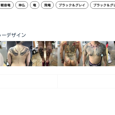
観音竜
神仏
竜
飛竜
ブラック＆グレイ
ブラック＆グ
他タトゥーデザイン