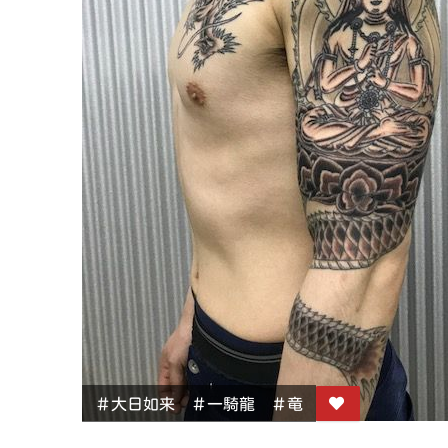
＃大日如来 ＃一騎龍 ＃竜