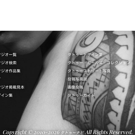
タジオ一覧
タトゥーデザイン集
タジオ検索
タトゥー・ガールズ・コレクション
タジオ作品集
タトゥーストリート写真
て
投稿写真館
タジオ掲載見本
画像投稿
ザイン集
タトゥーガイド
Copyright © 2010-2026
All Rights Reserved.
タトゥーナビ