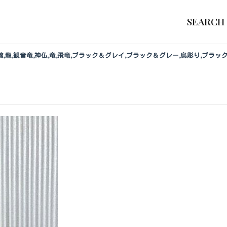
SEARCH
,肩腕,龍,観音竜,神仏,竜,飛竜,ブラック＆グレイ,ブラック＆グレー,烏彫り,ブ