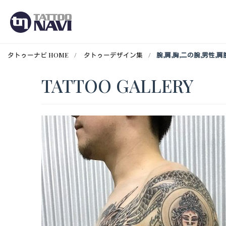
タトゥーナビ HOME
タトゥーデザイン集
腕,肩,胸,二の腕,男性
TATTOO GALLERY