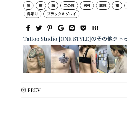
腕
肩
胸
二の腕
男性
肩腕
龍
烏彫り
ブラック＆グレイ
Tattoo Studio [ONE STYLE]のその
PREV