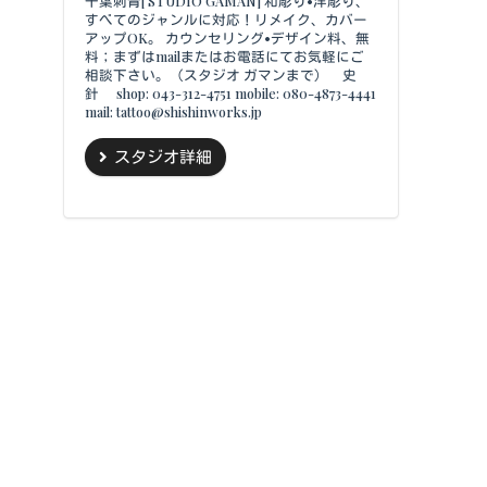
千葉刺青[ STUDIO GAMAN] 和彫り•洋彫り、
すべてのジャンルに対応！リメイク、カバー
アップOK。 カウンセリング•デザイン料、無
料；まずはmailまたはお電話にてお気軽にご
相談下さい。（スタジオ ガマンまで） 史
針 shop: 043-312-4751 mobile: 080-4873-4441
mail: tattoo@shishinworks.jp
スタジオ詳細