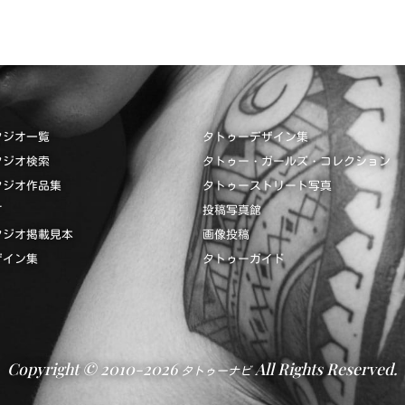
タジオ一覧
タトゥーデザイン集
タジオ検索
タトゥー・ガールズ・コレクション
タジオ作品集
タトゥーストリート写真
て
投稿写真館
タジオ掲載見本
画像投稿
ザイン集
タトゥーガイド
Copyright © 2010-2026
All Rights Reserved.
タトゥーナビ