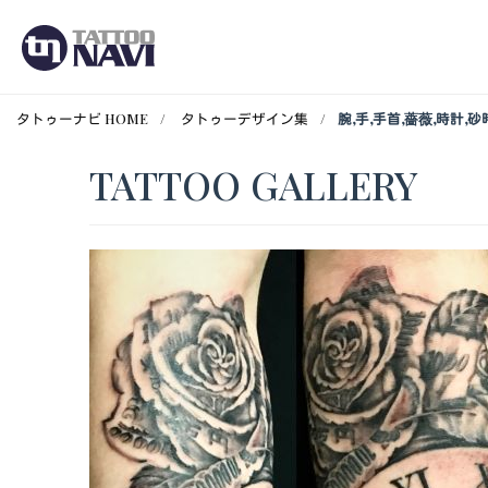
タトゥーナビ HOME
タトゥーデザイン集
腕,手,手首,薔薇,時計
TATTOO GALLERY