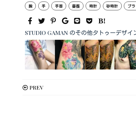
腕
手
手首
薔薇
時計
砂時計
ブラ
STUDIO GAMAN のその他タトゥーデザイ
PREV