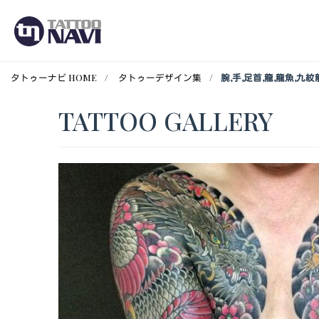
タトゥーナビ HOME
タトゥーデザイン集
腕,手,足首,龍,龍魚,
TATTOO GALLERY