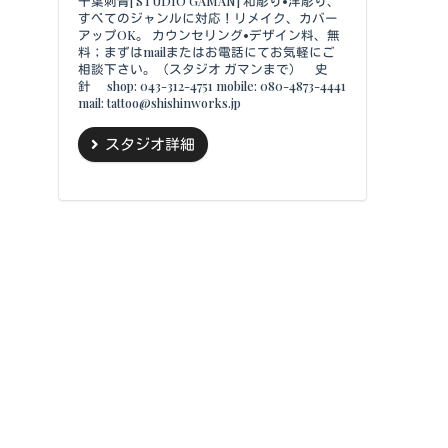
千葉刺青[ STUDIO GAMAN] 和彫り•洋彫り、
すべてのジャンルに対応！リメイク、カバー
アップOK。 カウンセリング•デザイン料、無
料；まずはmailまたはお電話にてお気軽にご
相談下さい。（スタジオ ガマンまで） 史
針 shop: 043-312-4751 mobile: 080-4873-4441
mail: tattoo@shishinworks.jp
スタジオ詳細