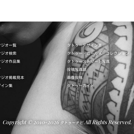
タジオ一覧
タトゥーデザイン集
タジオ検索
タトゥー・ガールズ・コレクション
タジオ作品集
タトゥーストリート写真
て
投稿写真館
タジオ掲載見本
画像投稿
ザイン集
タトゥーガイド
Copyright © 2010-2026
All Rights Reserved.
タトゥーナビ