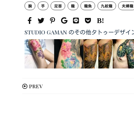
腕
手
足首
龍
龍魚
九紋龍
夫婦龍
STUDIO GAMAN のその他タトゥーデザイ
PREV