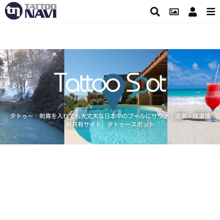
タトゥー・刺青を入れても大丈夫な日本中のプールにサウナ・温泉・銭湯情
報共有サイト、タトゥースポット