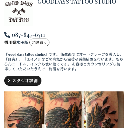
GOODDAYS TATTOO STUDIO
087-847-6711
香川県
水田駅
和洋彫り
『good days tattoo studio』です。 衛生面ではオートクレーブを導入し、
『肝炎』、『エイズ』などの病気から完璧な滅菌措置を行います。もち
ろんニードル、インクも使い捨てです。 お客様とカウンセリングし納
得していただいたうえで、施術を行います。
スタジオ詳細