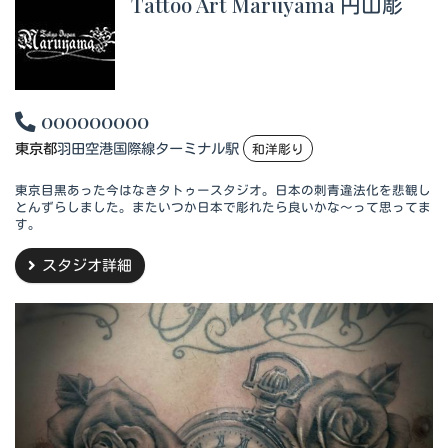
Tattoo Art Maruyama 円山彫
000000000
東京都
羽田空港国際線ターミナル駅
和洋彫り
東京目黒あった今はなきタトゥースタジオ。日本の刺青違法化を悲観し
とんずらしました。またいつか日本で彫れたら良いかな～って思ってま
す。
スタジオ詳細