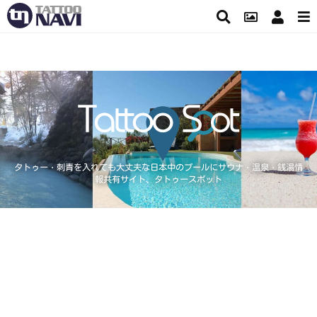
タトゥー・刺青を入れても大丈夫な日本中のプールにサウナ・温泉・銭湯情
報共有サイト、タトゥースポット