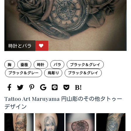
時計とバラ
胸
薔薇
時計
バラ
ブラック＆グレイ
ブラック＆グレー
烏彫り
ブラック＆グレイ
Tattoo Art Maruyama 円山彫のその他タトゥー
デザイン