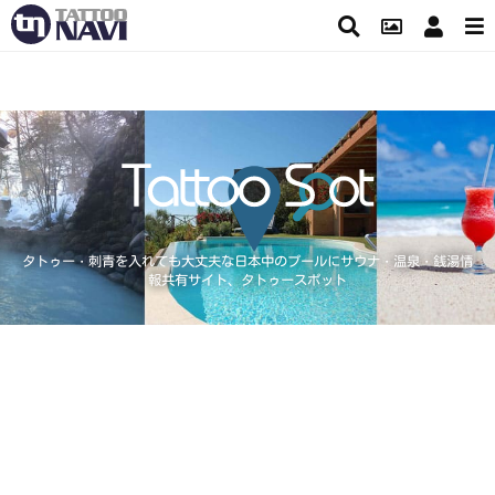
タトゥー・刺青を入れても大丈夫な日本中のプールにサウナ・温泉・銭湯情
報共有サイト、タトゥースポット