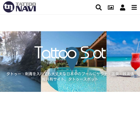
タトゥー・刺青を入れても大丈夫な日本中のプールにサウナ・温泉・銭湯情
報共有サイト、タトゥースポット