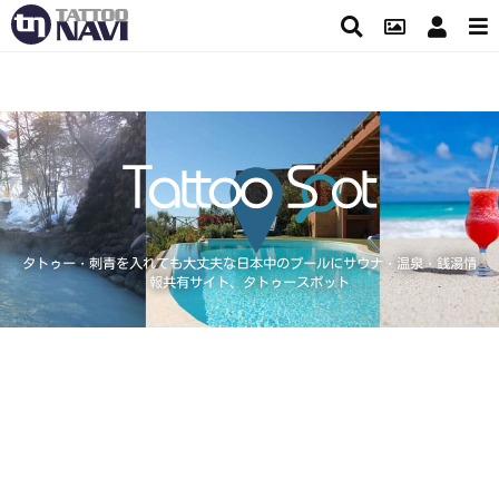
タトゥー・刺青を入れても大丈夫な日本中のプールにサウナ・温泉・銭湯情
報共有サイト、タトゥースポット