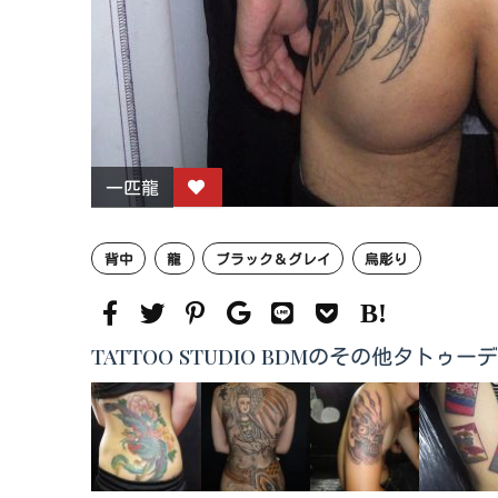
一匹龍
背中
龍
ブラック＆グレイ
烏彫り
TATTOO STUDIO BDMのその他タトゥー