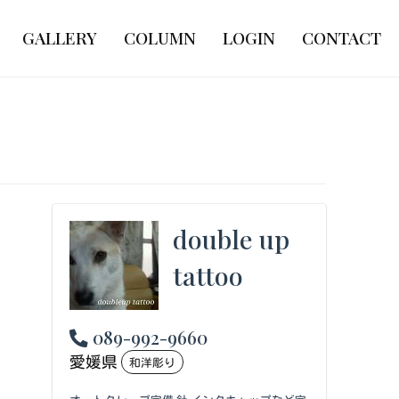
GALLERY
COLUMN
LOGIN
CONTACT
double up
tattoo
089-992-9660
愛媛県
和洋彫り