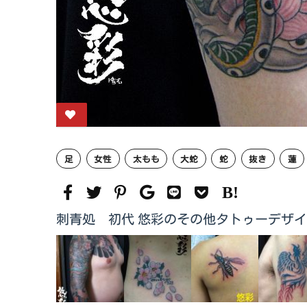
足
女性
太もも
大蛇
蛇
抜き
蓮
刺青処 初代 悠彩のその他タトゥーデザ