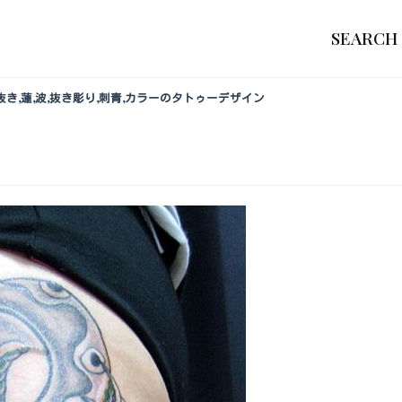
SEARCH
,抜き,蓮,波,抜き彫り,刺青,カラーのタトゥーデザイン