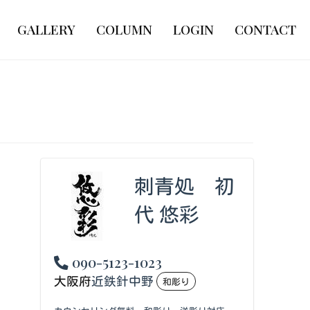
GALLERY
COLUMN
LOGIN
CONTACT
刺青処 初
代 悠彩
090-5123-1023
大阪府
近鉄針中野
和彫り