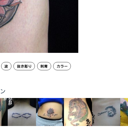
波
抜き彫り
刺青
カラー
イン