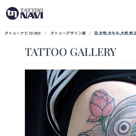
タトゥーナビ HOME
タトゥーデザイン集
足,女性,太もも,大蛇,蛇
TATTOO GALLERY