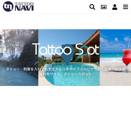
タトゥー・刺青を入れても大丈夫な日本中のプールにサウナ・温泉・銭湯情
報共有サイト、タトゥースポット