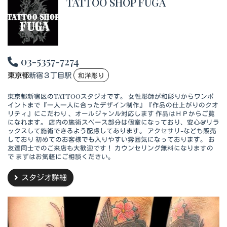
TATTOO SHOP FUGA
03-5357-7274
東京都
新宿３丁目駅
和洋彫り
東京都新宿区のTATTOOスタジオです。 女性彫師が和彫りからワンポ
イントまで『一人一人に合ったデザイン制作』『作品の仕上がりのクオ
リティ』にこだわり 、オールジャンル対応します 作品はＨＰからご覧
になれます。 店内の施術スペース部分は個室になっており、安心&リラ
ックスして施術できるよう配慮してあります。 アクセサリ-なども販売
しており 初めてのお客様でも入りやすい雰囲気になっております。 お
友達同士でのご来店も大歓迎です！ カウンセリング無料になりますの
で まずはお気軽にご相談ください。
スタジオ詳細