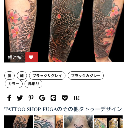
鯉と桜
腕
鯉
ブラック＆グレイ
ブラック＆グレー
カラー
烏彫り
TATTOO SHOP FUGAのその他タトゥーデザイン