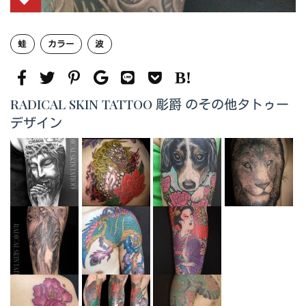
蛙
カラー
波
RADICAL SKIN TATTOO 彫爵 のその他タトゥー
デザイン