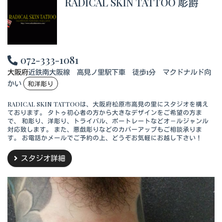
RADICAL SKIN TATTOO 彫爵
072-333-1081
大阪府
近鉄南大阪線 高見ノ里駅下車 徒歩1分 マクドナルド向
かい
和洋彫り
RADICAL SKIN TATTOOは、大阪府松原市高見の里にスタジオを構え
ております。 タトゥ初心者の方から大きなデザインをご希望の方ま
で、 和彫り、洋彫り、トライバル、ポートレートなどオ－ルジャンル
対応致します。 また、悪戯彫りなどのカバーアップもご相談承りま
す。 お電話かメールでご予約の上、どうぞお気軽にお越し下さい！
スタジオ詳細