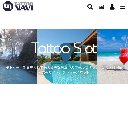
タトゥー・刺青を入れても大丈夫な日本中のプールにサウナ・温泉・銭湯情
報共有サイト、タトゥースポット