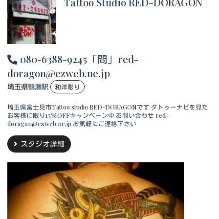
Tattoo Studio RED-DORAGON
080-6388-9245「問」red-
doragon@ezweb.ne.jp
埼玉県
鶴瀬駅
和洋彫り
埼玉県富士見市Tattoo studio RED-DORAGONです タトゥーナビを見た
お客様に限り15％OFFキャンペーン中 お問い合わせ red-
doragon@ezweb.ne.jp お気軽にご連絡下さい
スタジオ詳細