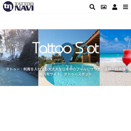
タトゥー・刺青を入れても大丈夫な日本中のプールにサウナ・温泉・銭湯情
報共有サイト、タトゥースポット