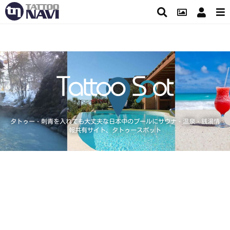
タトゥー・刺青を入れても大丈夫な日本中のプールにサウナ・温泉・銭湯情
報共有サイト、タトゥースポット