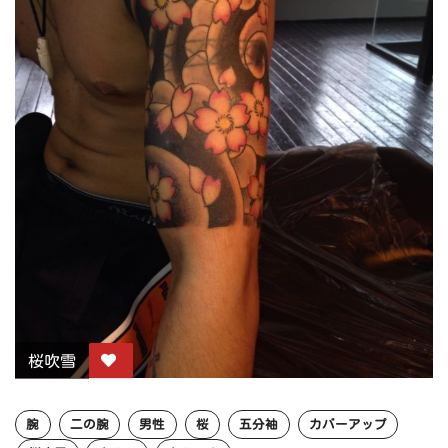
桜吹雪
腕
二の腕
男性
桜
五分袖
カバーアップ