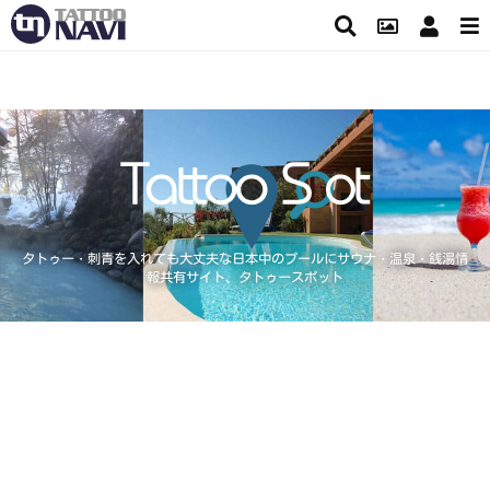
タトゥー・刺青を入れても大丈夫な日本中のプールにサウナ・温泉・銭湯情
報共有サイト、タトゥースポット