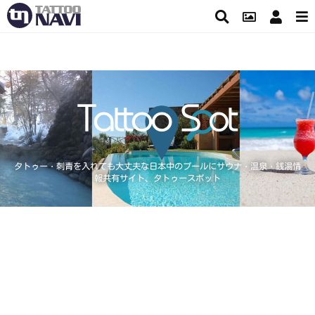
タトゥー・刺青を入れても大丈夫な日本中のプールにサウナ・温泉・銭湯情
報共有サイト、タトゥースポット