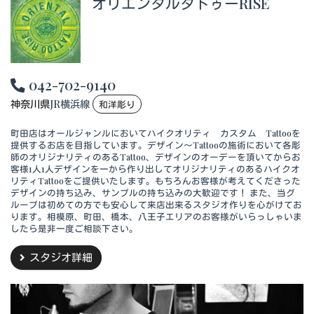
オリエンタルタトゥーRISE
042-702-9140
神奈川県
JR横浜線
和洋彫り
町田店はオールジャンルにおいてハイクオリティ カスタム Tattooを
提供するお店を目指しています。デザイン～Tattooの施術において各彫
師のオリジナリティのあるTattoo、デザインのオーデーを頂いてからお
客様1人1人デザインを一から作り出してオリジナリティのあるハイクオ
リティTattooをご提供いたします。もちろんお客様が考えてくださった
デザインの持ち込み、サンプルの持ち込みの大歓迎です！ また、当グ
ループは初めての方でも安心して来店出来るスタジオ作りを心がけてお
ります。相模原、町田、橋本、八王子エリアのお客様がいらっしゃいま
したら是非一度ご相談下さい。
スタジオ詳細