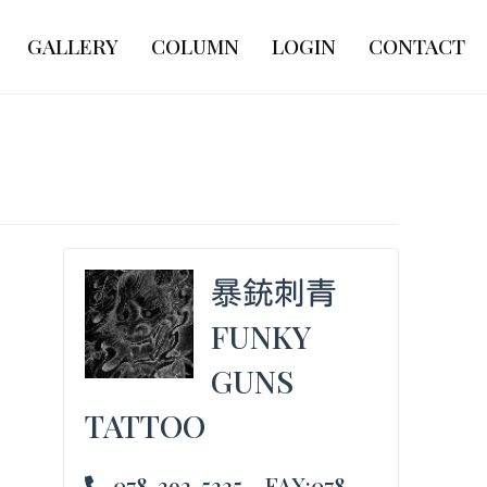
GALLERY
COLUMN
LOGIN
CONTACT
暴銃刺青
FUNKY
GUNS
TATTOO
078-392-5335 FAX:078-