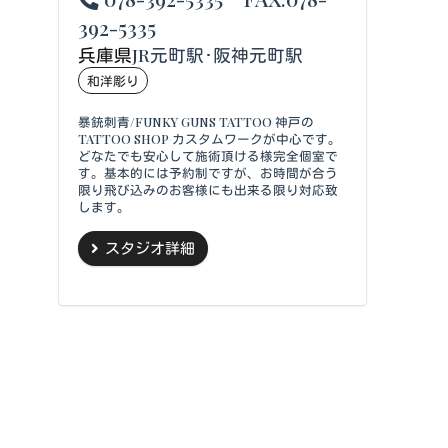
392-5335
兵庫県
JR元町駅･阪神元町駅
和洋彫り
暴銃刺青/FUNKY GUNS TATTOO 神戸の
TATTOO SHOP カスタムワークが中心です。
どなたでも安心して施術頂ける様完全個室で
す。基本的には予約制ですが、お時間が合う
限り飛び込みのお客様にも出来る限り対応致
します。
スタジオ詳細