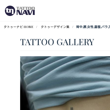
タトゥーナビ HOME
タトゥーデザイン集
背中,腰,女性,薔薇,バ
TATTOO GALLERY