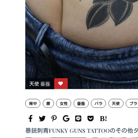
天使 薔薇
背中
腰
女性
薔薇
バラ
天使
ブラ
暴銃刺青FUNKY GUNS TATTOOのその