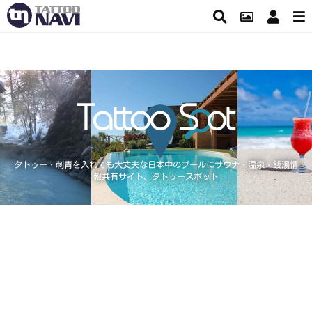
タトゥー・刺青を入れても大丈夫な日本中のプールにサウナ・温泉・銭湯情
報共有サイト、タトゥースポット