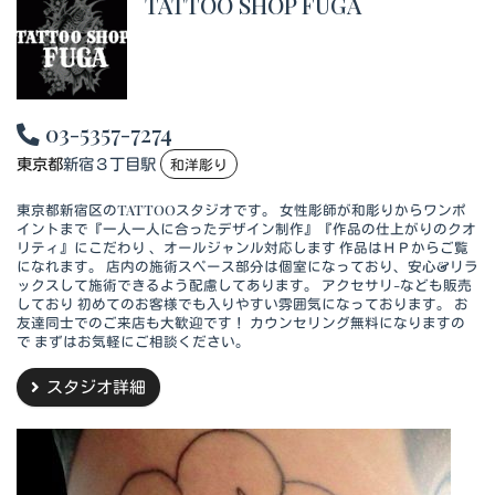
TATTOO SHOP FUGA
03-5357-7274
東京都
新宿３丁目駅
和洋彫り
東京都新宿区のTATTOOスタジオです。 女性彫師が和彫りからワンポ
イントまで『一人一人に合ったデザイン制作』『作品の仕上がりのクオ
リティ』にこだわり 、オールジャンル対応します 作品はＨＰからご覧
になれます。 店内の施術スペース部分は個室になっており、安心&リラ
ックスして施術できるよう配慮してあります。 アクセサリ-なども販売
しており 初めてのお客様でも入りやすい雰囲気になっております。 お
友達同士でのご来店も大歓迎です！ カウンセリング無料になりますの
で まずはお気軽にご相談ください。
スタジオ詳細