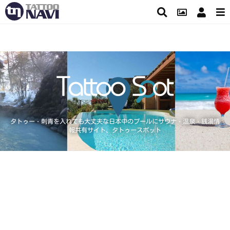
タトゥー・刺青を入れても大丈夫な日本中のプールにサウナ・温泉・銭湯情
報共有サイト、タトゥースポット