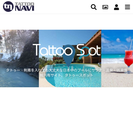
タトゥー・刺青を入れても大丈夫な日本中のプールにサウナ・温泉・銭湯情
報共有サイト、タトゥースポット