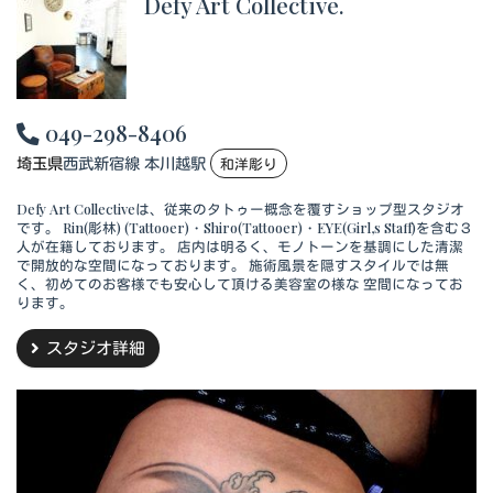
Defy Art Collective.
049-298-8406
埼玉県
西武新宿線 本川越駅
和洋彫り
Defy Art Collectiveは、従来のタトゥー概念を覆すショップ型スタジオ
です。 Rin(彫林) (Tattooer)・Shiro(Tattooer)・EYE(Girl,s Staff)を含む３
人が在籍しております。 店内は明るく、モノトーンを基調にした清潔
で開放的な空間になっております。 施術風景を隠すスタイルでは無
く、初めてのお客様でも安心して頂ける美容室の様な 空間になってお
ります。
スタジオ詳細