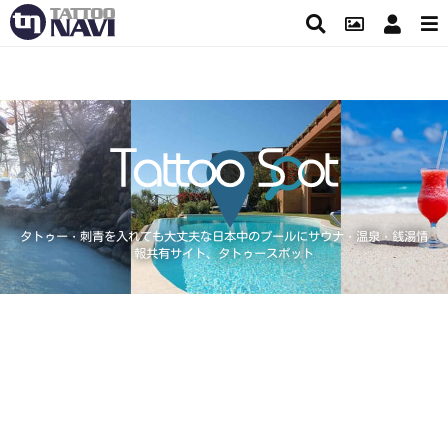
タトゥー・刺青を入れても大丈夫な日本中のプールにサウナ・温泉・銭湯情
報共有サイト、タトゥースポット