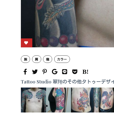
腕
肩
龍
カラー
Tattoo Studio 翠翔のその他タトゥーデザ