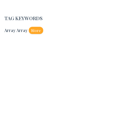
TAG KEYWORDS
Array Array
More