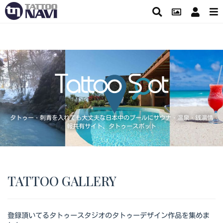
タトゥー・刺青を入れても大丈夫な日本中のプールにサウナ・温泉・銭湯情
報共有サイト、タトゥースポット
TATTOO GALLERY
登録頂いてるタトゥースタジオのタトゥーデザイン作品を集めま